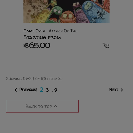
Game Over : Attack Of The...
Starting from
€65.00
Showing 13-24 of 106 item(s)
2


Previous
Next
1
3
…
9

Back to top