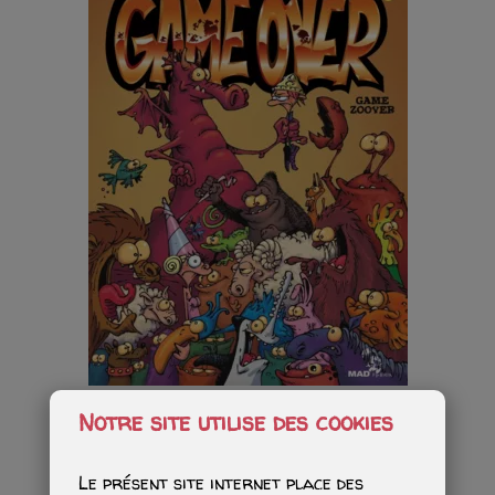
Game Over : Game Zoover
Notre site utilise des cookies
Starting from
€65.00
Le présent site internet place des