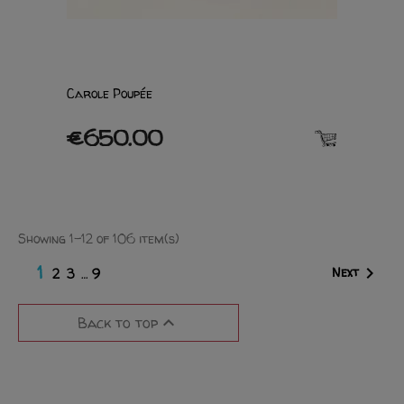
Carole Poupée
€650.00
Showing 1-12 of 106 item(s)
1

Next
2
3
…
9

Back to top