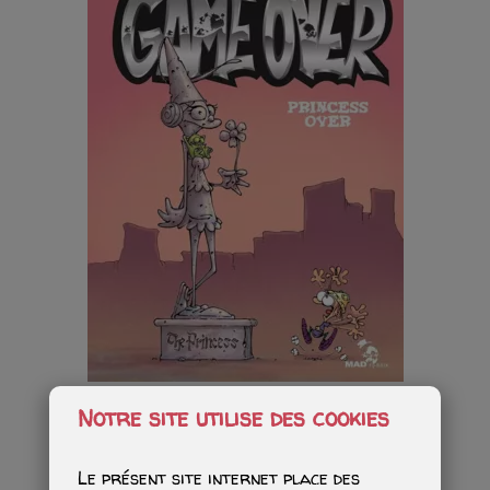
Game Over : Princess Over
Notre site utilise des cookies
Starting from
€65.00
Le présent site internet place des