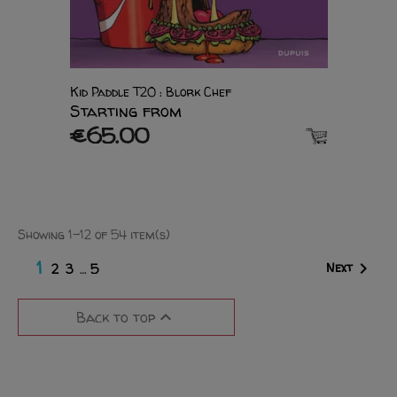
Kid Paddle T20 : Blork Chef
Starting from
€65.00
Showing 1-12 of 54 item(s)
1

Next
2
3
…
5

Back to top