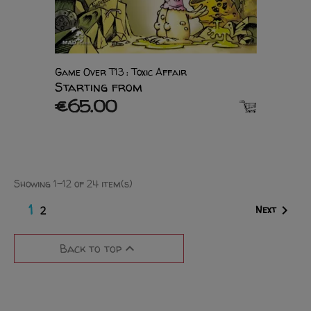
Game Over T13 : Toxic Affair
Starting from
€65.00
Showing 1-12 of 24 item(s)
1

Next
2

Back to top