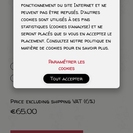
fonctionnement du site Internet et ne
peuvent pas être refusés. D’autres
cookies sont utilisés à des fins
statistiques (cookies d’analyse) et ne
seront placés que si vous en acceptez le
placement. Consultez notre politique en
matière de cookies pour en savoir plus.
Paramétrer les
Personnage ombré - 115€
cookies
Personnage aquarelle avec un petit
Tout accepter
blork - 215€
Price excluding shipping VAT (6%)
€65.00