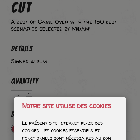
CUT
A best of Game Over with the 150 best
scenarios selected by Midam!
DETAILS
Signed album
QUANTITY
Notre site utilise des cookies
DEDICATION
Le présent site internet place des
Tête avec quelques ombres - 65€
cookies. Les cookies essentiels et
fonctionnels sont nécessaires au bon