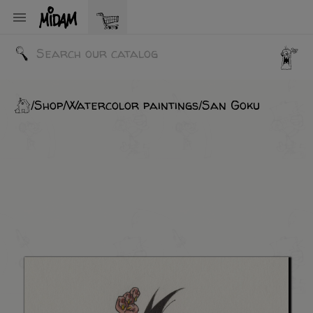

Shop
Watercolor paintings
San Goku