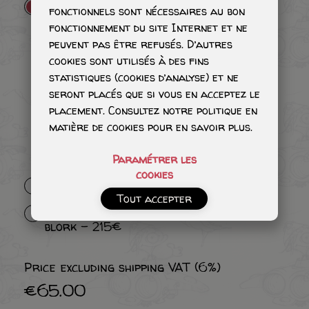
Tête avec quelques ombres - 65€
fonctionnels sont nécessaires au bon
fonctionnement du site Internet et ne
peuvent pas être refusés. D’autres
cookies sont utilisés à des fins
statistiques (cookies d’analyse) et ne
seront placés que si vous en acceptez le
placement. Consultez notre politique en
matière de cookies pour en savoir plus.
Paramétrer les
cookies
Personnage ombré - 115€
Tout accepter
Personnage aquarelle avec un petit
blork - 215€
Price excluding shipping VAT (6%)
€65.00