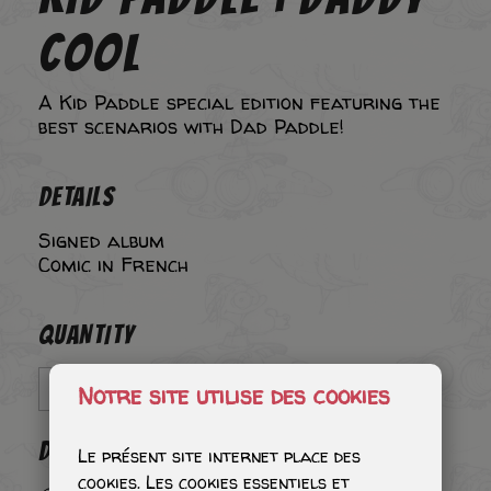
COOL
A Kid Paddle special edition featuring the
best scenarios with Dad Paddle!
DETAILS
Signed album
Comic in French
QUANTITY
Notre site utilise des cookies
DEDICATION
Le présent site internet place des
cookies. Les cookies essentiels et