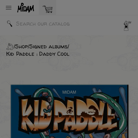

Shop
Signed albums
Kid Paddle : Daddy Cool