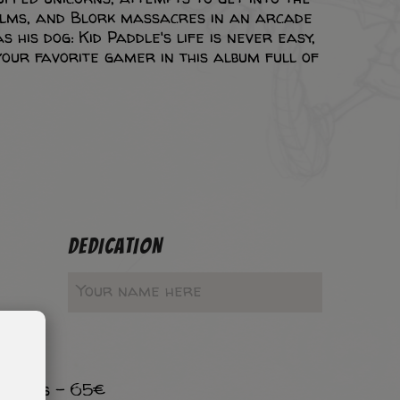
ilms, and Blork massacres in an arcade
 his dog: Kid Paddle's life is never easy,
your favorite gamer in this album full of
DEDICATION
 ombres - 65€