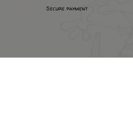
Secure payment
efund policy
Terms of use