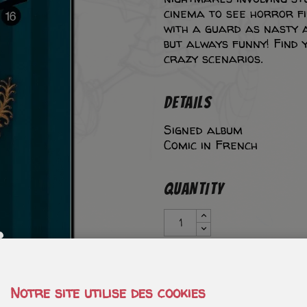
cinema to see horror f
with a guard as nasty as
but always funny! Find 
crazy scenarios.
DETAILS
Signed album
Comic in French
QUANTITY
DEDICATION
Notre site utilise des cookies
Tête avec quelques