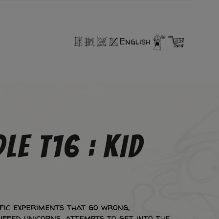
English
LE T16 : KID
fic experiments that go wrong,
uffed unicorns, attempts to get into the