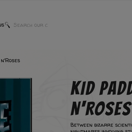
us
 n'Roses
KID PADD
N'ROSES
Between bizarre scienti
nightmares involving st