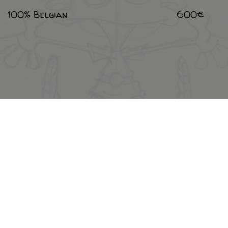
100% Belgian
600€
Legal notices
Privacy policy
R