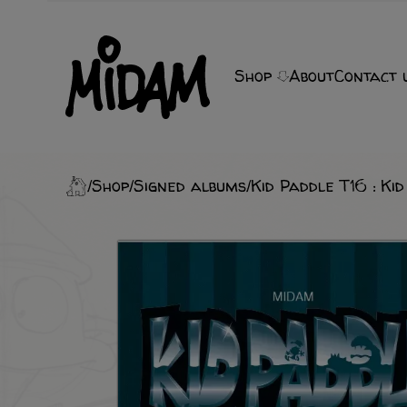
Shop
About
Contact 
Shop
Signed albums
Kid Paddle T16 : Kid