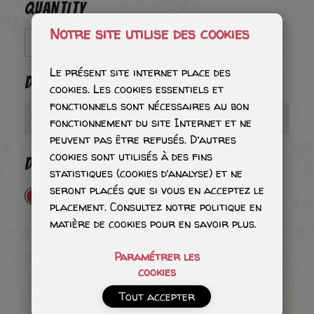
QUANTITY
Notre site utilise des cookies
Le présent site internet place des
DEDICATION
cookies. Les cookies essentiels et
fonctionnels sont nécessaires au bon
fonctionnement du site Internet et ne
peuvent pas être refusés. D’autres
cookies sont utilisés à des fins
DEDICATION
statistiques (cookies d’analyse) et ne
seront placés que si vous en acceptez le
Tête avec quelques ombres - 65€
placement. Consultez notre politique en
matière de cookies pour en savoir plus.
Paramétrer les
cookies
Tout accepter