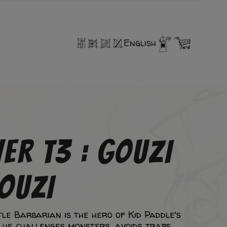
English
ER T3 : GOUZI
OUZI
tle Barbarian is the hero of Kid Paddle's
 he challenges monsters, avoids traps,