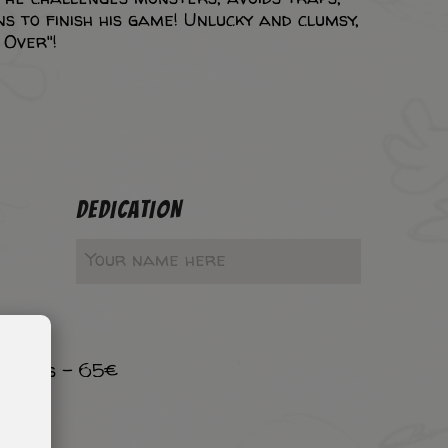
s to finish his game! Unlucky and clumsy,
 Over"!
DEDICATION
 ombres - 65€