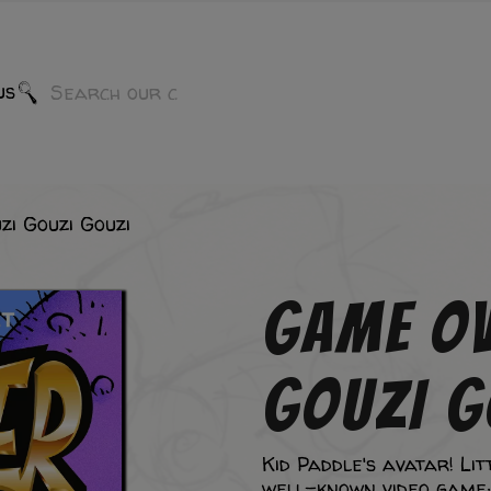
us
zi Gouzi Gouzi
GAME OV
GOUZI G
Kid Paddle's avatar! Lit
well-known video game: