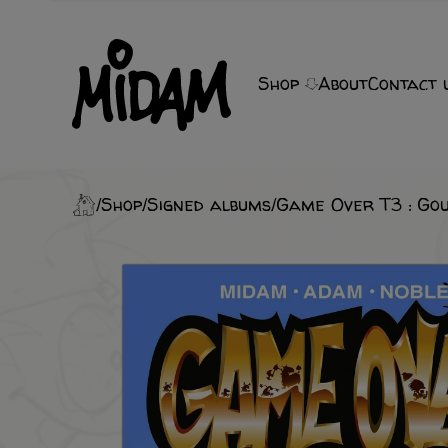
Shop
About
Contact 
Shop
Signed albums
Game Over T3 : Gou