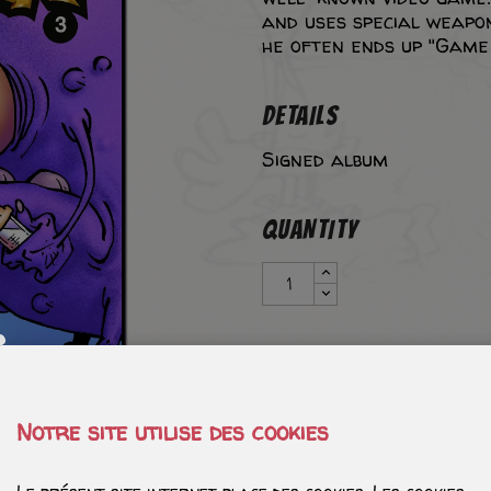
and uses special weapon
he often ends up "Game
DETAILS
Signed album
QUANTITY
DEDICATION
Tête avec quelques
Notre site utilise des cookies