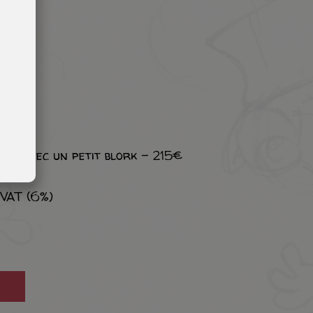
 115€
e avec un petit blork - 215€
 VAT (6%)