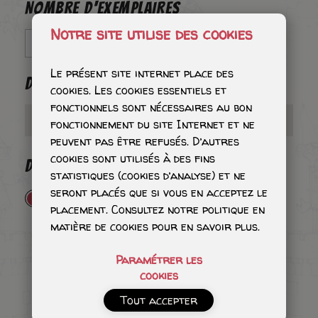
NOMBRE D'EXEMPLAIRES
Notre site utilise des cookies
Le présent site internet place des
DÉDICACE
cookies. Les cookies essentiels et
fonctionnels sont nécessaires au bon
fonctionnement du site Internet et ne
peuvent pas être refusés. D’autres
cookies sont utilisés à des fins
DÉDICACE
statistiques (cookies d’analyse) et ne
seront placés que si vous en acceptez le
Tête avec quelques ombres - 65€
placement. Consultez notre politique en
matière de cookies pour en savoir plus.
Paramétrer les
cookies
Tout accepter