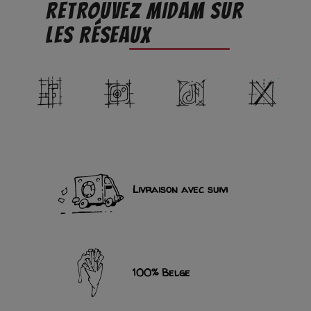
RETROUVEZ MIDAM SUR
LES RÉSEAUX
Facebook
Instagram
TikTok
Twit
Livraison avec suivi
100% Belge